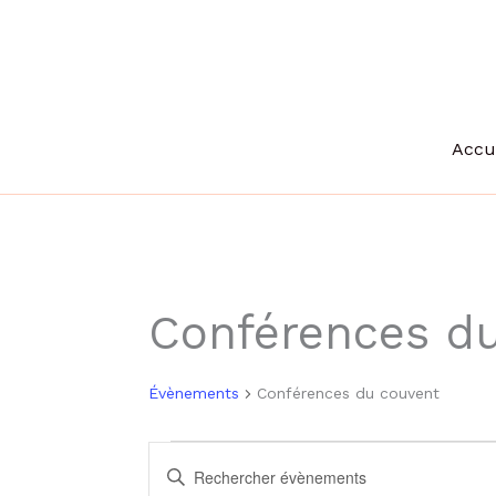
Aller
au
contenu
Accu
Conférences d
Évènements
Conférences du couvent
Évènements
Recherche
Saisir
et
mot-