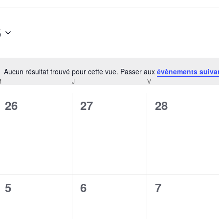
5
Aucun résultat trouvé pour cette vue. Passer aux
évènements suiva
Notice
M
MERCREDI
J
JEUDI
V
VENDREDI
0
0
0
26
27
28
évènement,
évènement,
évènement,
0
0
0
5
6
7
évènement,
évènement,
évènement,