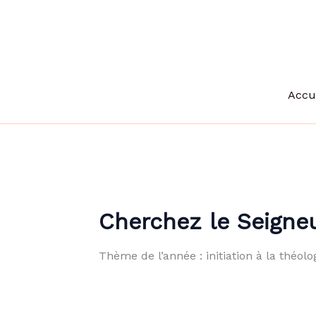
Aller
au
contenu
Accu
Cherchez le Seigneu
Thème de l’année : initiation à la théol