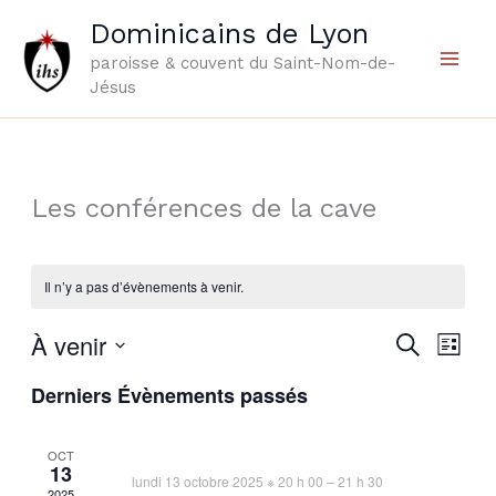
Aller
Dominicains de Lyon
au
paroisse & couvent du Saint-Nom-de-
contenu
Jésus
Les conférences de la cave
Il n’y a pas d’évènements à venir.
À venir
Recherche
Navig
Recherche
Liste
et
de
Sélectionnez
Derniers Évènements passés
une
navigation
vues
date.
de
Évèn
OCT
vues
13
lundi 13 octobre 2025 ※ 20 h 00
–
21 h 30
Évènements
2025