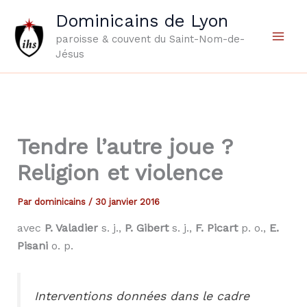
Aller
Dominicains de Lyon
au
paroisse & couvent du Saint-Nom-de-
contenu
Jésus
Tendre l’autre joue ?
Religion et violence
Par
dominicains
/
30 janvier 2016
avec
P. Valadier
s. j.,
P. Gibert
s. j.,
F. Picart
p. o.,
E.
Pisani
o. p.
Interventions données dans le cadre